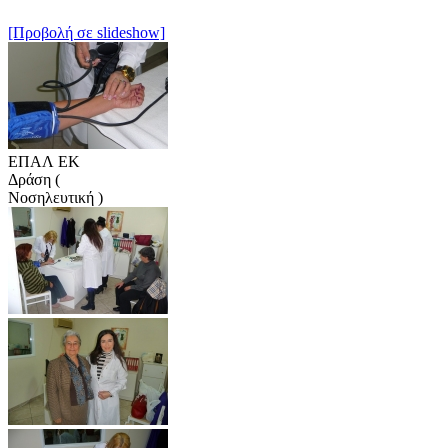
[Προβολή σε slideshow]
ΕΠΑΛ ΕΚ
Δράση (
Νοσηλευτική )