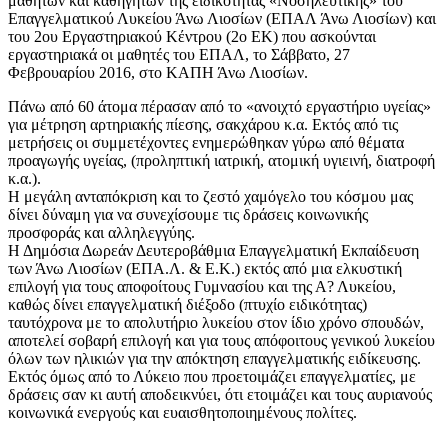
μαθητών και καθηγητών της ειδικότητας «Νοσηλευτικής» του
Επαγγελματικού Λυκείου Άνω Λιοσίων (ΕΠΑΛ Άνω Λιοσίων) και
του 2ου Εργαστηριακού Κέντρου (2ο ΕΚ) που ασκούνται
εργαστηριακά οι μαθητές του ΕΠΑΛ, το Σάββατο, 27
Φεβρουαρίου 2016, στο ΚΑΠΗ Άνω Λιοσίων.
Πάνω από 60 άτομα πέρασαν από το «ανοιχτό εργαστήριο υγείας»
για μέτρηση αρτηριακής πίεσης, σακχάρου κ.α. Εκτός από τις
μετρήσεις οι συμμετέχοντες ενημερώθηκαν γύρω από θέματα
προαγωγής υγείας, (προληπτική ιατρική, ατομική υγιεινή, διατροφή
κ.α.).
Η μεγάλη ανταπόκριση και το ζεστό χαμόγελο του κόσμου μας
δίνει δύναμη για να συνεχίσουμε τις δράσεις κοινωνικής
προσφοράς και αλληλεγγύης.
Η Δημόσια Δωρεάν Δευτεροβάθμια Επαγγελματική Εκπαίδευση
των Άνω Λιοσίων (ΕΠΑ.Λ. & Ε.Κ.) εκτός από μια ελκυστική
επιλογή για τους αποφοίτους Γυμνασίου και της Α? Λυκείου,
καθώς δίνει επαγγελματική διέξοδο (πτυχίο ειδικότητας)
ταυτόχρονα με το απολυτήριο λυκείου στον ίδιο χρόνο σπουδών,
αποτελεί σοβαρή επιλογή και για τους απόφοιτους γενικού λυκείου
όλων των ηλικιών για την απόκτηση επαγγελματικής ειδίκευσης.
Εκτός όμως από το Λύκειο που προετοιμάζει επαγγελματίες, με
δράσεις σαν κι αυτή αποδεικνύει, ότι ετοιμάζει και τους αυριανούς
κοινωνικά ενεργούς και ευαισθητοποιημένους πολίτες.