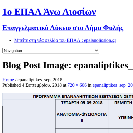
1o ΕΠΑΛ Άνω Λιοσίων
Επαγγελματικό Λύκειο στο Δήμο Φυλής
Μπείτε στη νέα σελίδα του ΕΠΑΛ : epalanoliosion.gr
Blog Post Image: epanaliptikes
Home
/
epanaliptikes_sep_2018
Published
4 Σεπτεμβρίου, 2018
at
720 × 606
in
epanaliptikes_sep_2