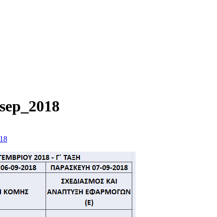
_sep_2018
018