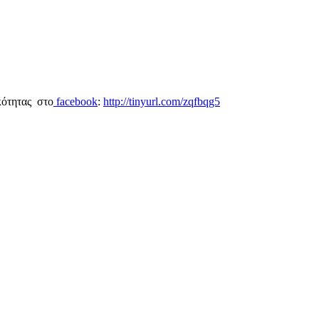
κότητας στο
facebook
:
http://tinyurl.com/zqfbqg5