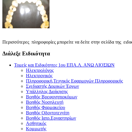
Περισσότερες πληροφορίες μπορείτε να δείτε στην σελίδα της ειδι
Διάλεξε Ειδικότητα
Τομείς και Ειδικότητες 1ου ΕΠΑ.Λ. ΑΝΩ ΛΙΟΣΙΩΝ
Ηλεκτρολόγος
Ηλεκτρονικός
Πληροφορική,Τεχνικός Εφαρμογών Πληροφορικής
Σχεδιαστής Δομικών Έργων
Υπάλληλος Διοίκησης
Βοηθός Βρεφονηπιοκόμων
Βοηθός Νοσηλευτή
Βοηθός Φαρμακείου
Βοηθός Οδοντοτεχνίτη
Βοηθός Ιατρ.Εργαστηρίων
Ασθητικός
Κομμωτής