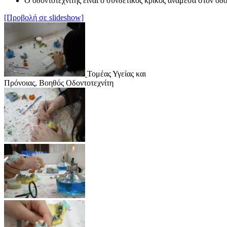
Ο οδοντοτεχνίτης είναι ο συνδετικός κρίκος ανάμεσα στον οδο
[Προβολή σε slideshow]
Τομέας Υγείας και
Πρόνοιας, Βοηθός Οδοντοτεχνίτη